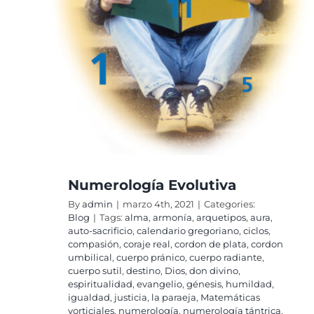
Numerología Evolutiva
By
admin
|
marzo 4th, 2021
|
Categories:
Blog
|
Tags:
alma
,
armonía
,
arquetipos
,
aura
,
auto-sacrificio
,
calendario gregoriano
,
ciclos
,
compasión
,
coraje real
,
cordon de plata
,
cordon
umbilical
,
cuerpo pránico
,
cuerpo radiante
,
cuerpo sutil
,
destino
,
Dios
,
don divino
,
espiritualidad
,
evangelio
,
génesis
,
humildad
,
igualdad
,
justicia
,
la paraeja
,
Matemáticas
vorticiales
,
numerología
,
numerología tántrica
,