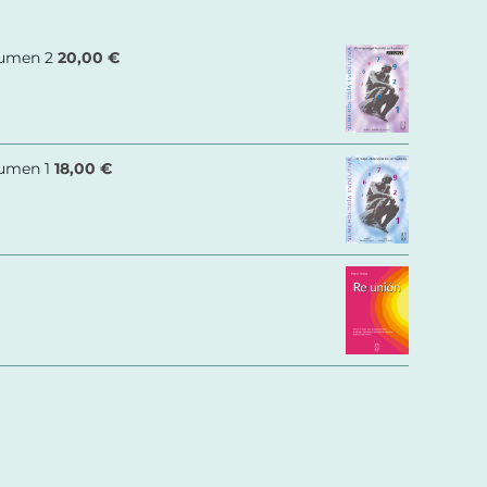
lumen 2
20,00
€
lumen 1
18,00
€