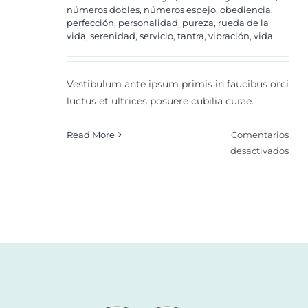
números dobles
,
números espejo
,
obediencia
,
perfección
,
personalidad
,
pureza
,
rueda de la
vida
,
serenidad
,
servicio
,
tantra
,
vibración
,
vida
Vestibulum ante ipsum primis in faucibus orci
luctus et ultrices posuere cubilia curae.
Read More
Comentarios
en
desactivados
Num
Evol