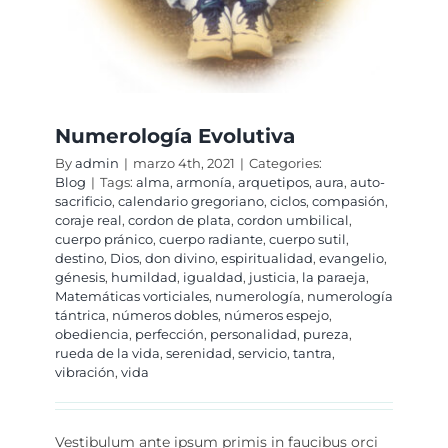
Numerología Evolutiva
By
admin
|
marzo 4th, 2021
|
Categories:
Blog
|
Tags:
alma
,
armonía
,
arquetipos
,
aura
,
auto-
sacrificio
,
calendario gregoriano
,
ciclos
,
compasión
,
coraje real
,
cordon de plata
,
cordon umbilical
,
cuerpo pránico
,
cuerpo radiante
,
cuerpo sutil
,
destino
,
Dios
,
don divino
,
espiritualidad
,
evangelio
,
génesis
,
humildad
,
igualdad
,
justicia
,
la paraeja
,
Matemáticas vorticiales
,
numerología
,
numerología
tántrica
,
números dobles
,
números espejo
,
obediencia
,
perfección
,
personalidad
,
pureza
,
rueda de la vida
,
serenidad
,
servicio
,
tantra
,
vibración
,
vida
Vestibulum ante ipsum primis in faucibus orci