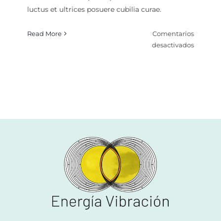
luctus et ultrices posuere cubilia curae.
Read More
Comentarios
en
desactivados
Numero
Evolutiv