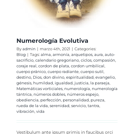
Numerología Evolutiva
By
admin
|
marzo 4th, 2021
|
Categories:
Blog
|
Tags:
alma
,
armonía
,
arquetipos
,
aura
,
auto-
sacrificio
,
calendario gregoriano
,
ciclos
,
compasión
,
coraje real
,
cordon de plata
,
cordon umbilical
,
cuerpo pránico
,
cuerpo radiante
,
cuerpo sutil
,
destino
,
Dios
,
don divino
,
espiritualidad
,
evangelio
,
génesis
,
humildad
,
igualdad
,
justicia
,
la paraeja
,
Matemáticas vorticiales
,
numerología
,
numerología
tántrica
,
números dobles
,
números espejo
,
obediencia
,
perfección
,
personalidad
,
pureza
,
rueda de la vida
,
serenidad
,
servicio
,
tantra
,
vibración
,
vida
Vestibulum ante ipsum primis in faucibus orci