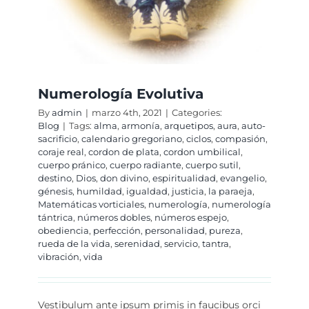
Numerología Evolutiva
By
admin
|
marzo 4th, 2021
|
Categories:
Blog
|
Tags:
alma
,
armonía
,
arquetipos
,
aura
,
auto-
sacrificio
,
calendario gregoriano
,
ciclos
,
compasión
,
coraje real
,
cordon de plata
,
cordon umbilical
,
cuerpo pránico
,
cuerpo radiante
,
cuerpo sutil
,
destino
,
Dios
,
don divino
,
espiritualidad
,
evangelio
,
génesis
,
humildad
,
igualdad
,
justicia
,
la paraeja
,
Matemáticas vorticiales
,
numerología
,
numerología
tántrica
,
números dobles
,
números espejo
,
obediencia
,
perfección
,
personalidad
,
pureza
,
rueda de la vida
,
serenidad
,
servicio
,
tantra
,
vibración
,
vida
Vestibulum ante ipsum primis in faucibus orci