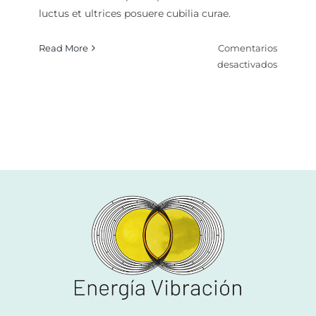
luctus et ultrices posuere cubilia curae.
Read More
Comentarios
en
desactivados
Numero
Evolutiv